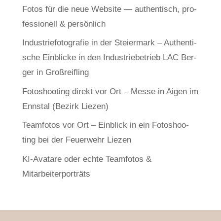
Fotos für die neue Web­site — authen­tisch, pro­
fes­sio­nell & persönlich
Indus­trie­fo­to­gra­fie in der Stei­er­mark – Authen­ti­
sche Ein­bli­cke in den Indus­trie­be­trieb LAC Ber­
ger in Großreifling
Foto­shoo­ting direkt vor Ort – Mes­se in Aigen im
Enns­tal (Bezirk Liezen)
Team­fo­tos vor Ort – Ein­blick in ein Foto­shoo­
ting bei der Feu­er­wehr Liezen
KI-Ava­tare oder ech­te Team­fo­tos &
Mitarbeiterporträts